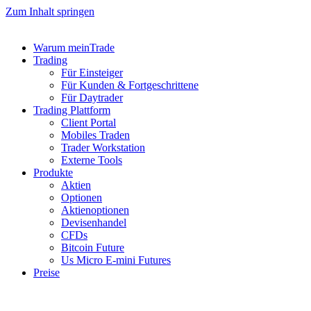
Zum Inhalt springen
Warum meinTrade
Trading
Für Einsteiger
Für Kunden & Fortgeschrittene
Für Daytrader
Trading Plattform
Client Portal
Mobiles Traden
Trader Workstation
Externe Tools
Produkte
Aktien
Optionen
Aktienoptionen
Devisenhandel
CFDs
Bitcoin Future
Us Micro E-mini Futures
Preise