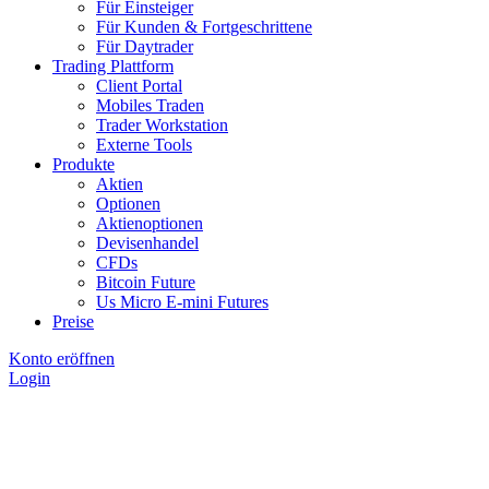
Für Einsteiger
Für Kunden & Fortgeschrittene
Für Daytrader
Trading Plattform
Client Portal
Mobiles Traden
Trader Workstation
Externe Tools
Produkte
Aktien
Optionen
Aktienoptionen
Devisenhandel
CFDs
Bitcoin Future
Us Micro E-mini Futures
Preise
Konto eröffnen
Login